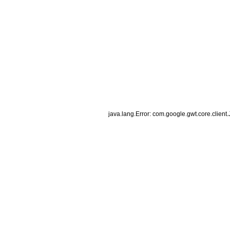
java.lang.Error: com.google.gwt.core.client.